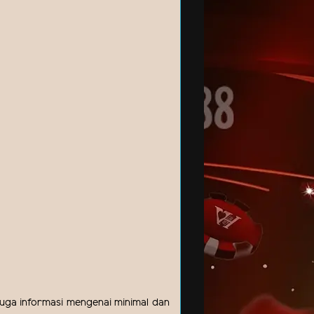
 juga informasi mengenai minimal dan