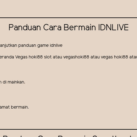
Panduan Cara Bermain IDNLIVE
lanjutkan panduan game idnlive
beranda Vegas hoki88 slot atau vegashoki88 atau vegas hoki88 ata
in di mainkan.
elamat bermain.