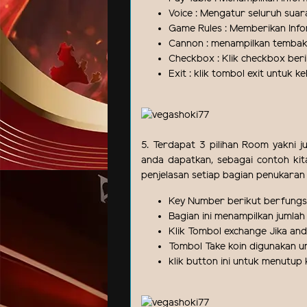
Voice : Mengatur seluruh sua
Game Rules : Memberikan Inf
Cannon : menampilkan tembak
Checkbox : Klik checkbox beri
Exit : klik tombol exit untuk 
5. Terdapat 3 pilihan Room yakni j
anda dapatkan, sebagai contoh kita
penjelasan setiap bagian penukaran 
Key Number berikut berfungsi
Bagian ini menampilkan jumlah
Klik Tombol exchange Jika and
Tombol Take koin digunakan un
klik button ini untuk menutup