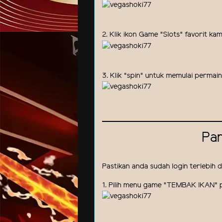
2. Klik ikon Game "Slots" favorit ka
3. Klik "spin" untuk memulai permain
Pan
Pastikan anda sudah login terlebih 
1. Pilih menu game "TEMBAK IKAN" 