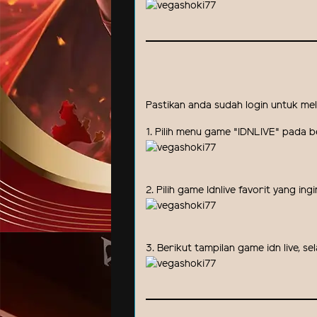
Pastikan anda sudah login untuk me
1. Pilih menu game "IDNLIVE" pada 
2. Pilih game Idnlive favorit yang ing
3. Berikut tampilan game idn live, s