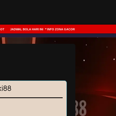
LOT
JADWAL BOLA HARI INI
INFO ZONA GACOR
ki88