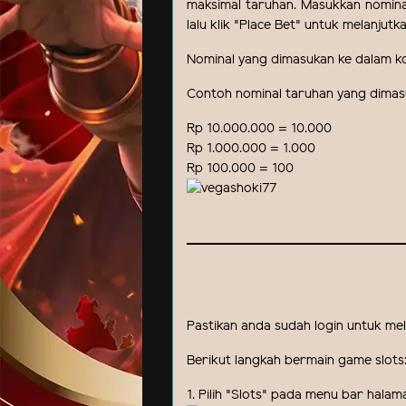
maksimal taruhan. Masukkan nominal
lalu klik "Place Bet" untuk melanjut
Nominal yang dimasukan ke dalam kol
Contoh nominal taruhan yang dimas
Rp 10.000.000 = 10.000
Rp 1.000.000 = 1.000
Rp 100.000 = 100
Pastikan anda sudah login untuk me
Berikut langkah bermain game slots
1. Pilih "Slots" pada menu bar halam