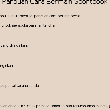
Panduan Cara Bermain Sportbook
dahulu untuk memulai panduan cara betting berikut:
" untuk membuka pasaran taruhan
 yang di inginkan.
 inginkan
tau partai taruhan anda
ahkan anda klik "Bet Slip" maka tampilan nilai taruhan akan muncul,