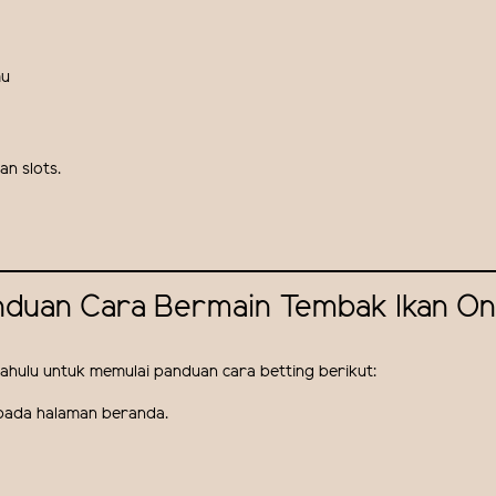
mu
an slots.
duan Cara Bermain Tembak Ikan On
dahulu untuk memulai panduan cara betting berikut:
pada halaman beranda.