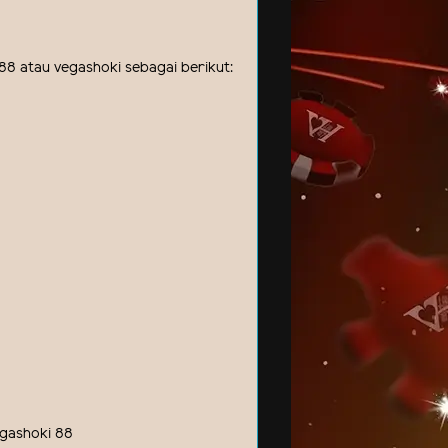
88 atau vegashoki sebagai berikut:
egashoki 88