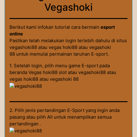
Vegashoki
Berikut kami infokan tutorial cara bermain
esport
online
Pastikan telah melakukan login terlebih dahulu di situs
vegashoki88 atau vegas hoki88 atau vegashoki
88 untuk memulai permainan taruhan E-sport.
1. Setelah login, pilih menu game E-sport pada
beranda Vegas hoki88 slot atau vegashoki88 atau
vegas hoki88 atau vegashoki 88
2. Pilih jenis pertandingan E-Sport yang ingin anda
pasang atau pilih All untuk menampilkan semua
pertandingan .