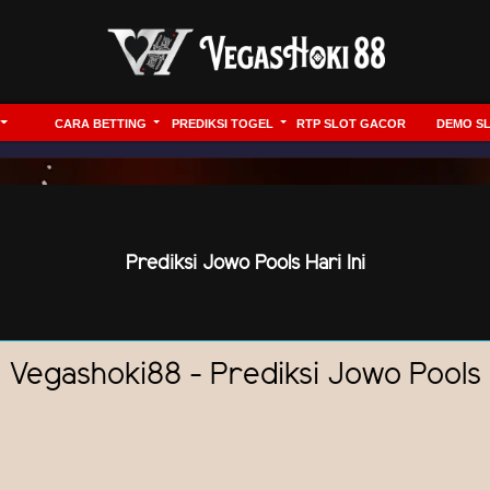
CARA BETTING
PREDIKSI TOGEL
RTP SLOT GACOR
DEMO S
Prediksi Jowo Pools Hari Ini
Vegashoki88 - Prediksi Jowo Pools