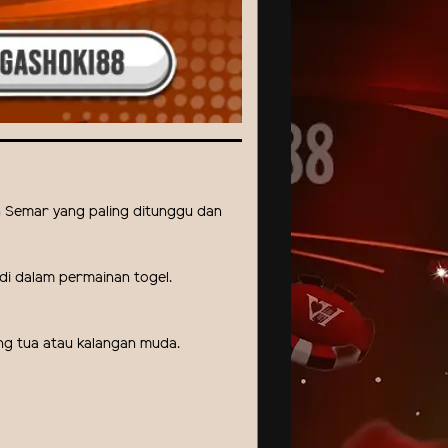
 Semar yang paling ditunggu dan
i dalam permainan togel.
ang tua atau kalangan muda.