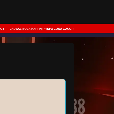
LOT
JADWAL BOLA HARI INI
INFO ZONA GACOR