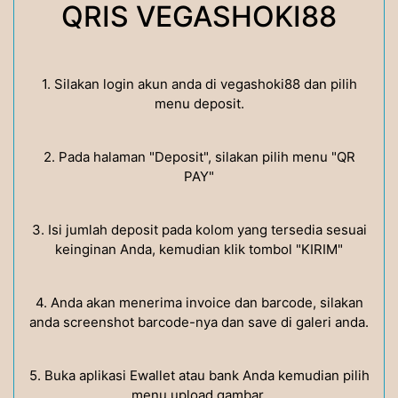
QRIS VEGASHOKI88
1. Silakan login akun anda di vegashoki88 dan pilih
menu deposit.
2. Pada halaman "Deposit", silakan pilih menu "QR
PAY"
3. Isi jumlah deposit pada kolom yang tersedia sesuai
keinginan Anda, kemudian klik tombol "KIRIM"
4. Anda akan menerima invoice dan barcode, silakan
anda screenshot barcode-nya dan save di galeri anda.
5. Buka aplikasi Ewallet atau bank Anda kemudian pilih
menu upload gambar.