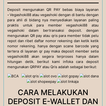
Deposit mengunakan QR PAY bebas biaya layanan
-
Vegashoki88 atau vegashoki dengan di bantu dengan
para ahli di bidang nya menyediakan layanan paling
praktis untuk para member vegashoki88 atau
vegashoki dalam bertransaksi deposit. dengan
mengunakan QR pay atau qris para member tidak pelu
repot dan ribet daftar nomor rekening dan ketik ketik
nomor rekening. hanya dengan scane barcode yang
tertera di layanan qr pay maka deposit member setia
vegashoki88 akan segera terproses hanya dalam
hitungan detik. berikut kami infoka cara deposit
mengunakan QRPAY atau Qris adalah sebagai berikut:
CARA MELAKUKAN
DEPOSIT E-WALLET DAN