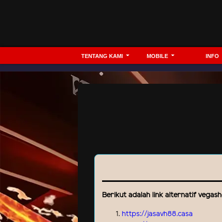
TENTANG KAMI
MOBILE
INFO
Berikut adalah link alternatif vegas
https://jasavh88.casa