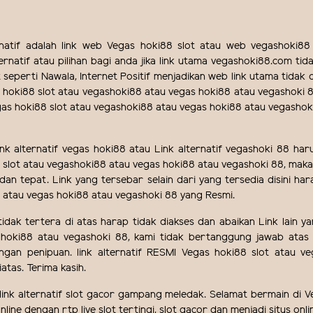
ternatif adalah link web Vegas hoki88 slot atau web vegashoki
ernatif atau pilihan bagi anda jika link utama vegashoki88.com ti
t seperti Nawala, Internet Positif menjadikan web link utama tidak
ki88 slot atau vegashoki88 atau vegas hoki88 atau vegashoki 88
s hoki88 slot atau vegashoki88 atau vegas hoki88 atau vegashoki 
ink alternatif vegas hoki88 atau Link alternatif vegashoki 88 har
 slot atau vegashoki88 atau vegas hoki88 atau vegashoki 88, maka da
dan tepat. Link yang tersebar selain dari yang tersedia disini har
 atau vegas hoki88 atau vegashoki 88 yang Resmi.
 tidak tertera di atas harap tidak diakses dan abaikan Link lai
 hoki88 atau vegashoki 88, kami tidak bertanggung jawab atas
engan penipuan. link alternatif RESMI Vegas hoki88 slot atau v
atas. Terima kasih.
 link alternatif slot gacor gampang meledak. Selamat bermain di
nline dengan rtp live slot tertingi, slot gacor dan menjadi situs onl