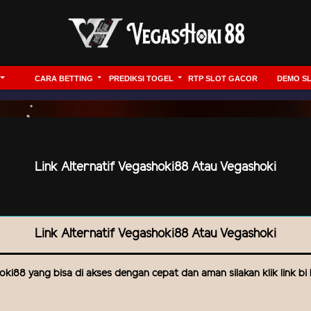
CARA BETTING
PREDIKSI TOGEL
RTP SLOT GACOR
DEMO S
Link Alternatif Vegashoki88 Atau Vegashoki
Link Alternatif Vegashoki88 Atau Vegashoki
hoki88 yang bisa di akses dengan cepat dan aman silakan klik link bi 